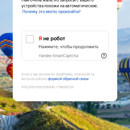
Нам очень жаль, но запросы с вашего
устройства похожи на автоматические.
Почему это могло произойти?
Я не робот
Нажмите, чтобы продолжить
Yandex SmartCaptcha
Если у вас возникли проблемы, пожалуйста,
воспользуйтесь
формой обратной связи
9182358076933290585
:
1786095239