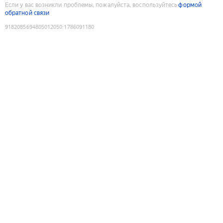
Если у вас возникли проблемы, пожалуйста, воспользуйтесь
формой
обратной связи
9182085694805012050
:
1786091180