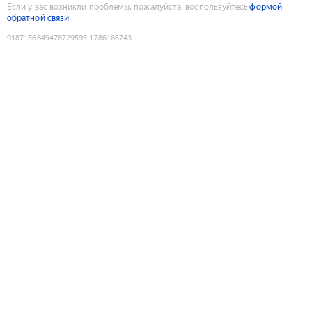
Если у вас возникли проблемы, пожалуйста, воспользуйтесь
формой
обратной связи
9187156649478729595
:
1786166743