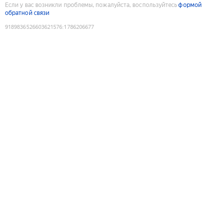
Если у вас возникли проблемы, пожалуйста, воспользуйтесь
формой
обратной связи
9189836526603621576
:
1786206677