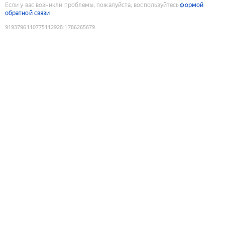
Если у вас возникли проблемы, пожалуйста, воспользуйтесь
формой
обратной связи
9193796110775112928
:
1786265679