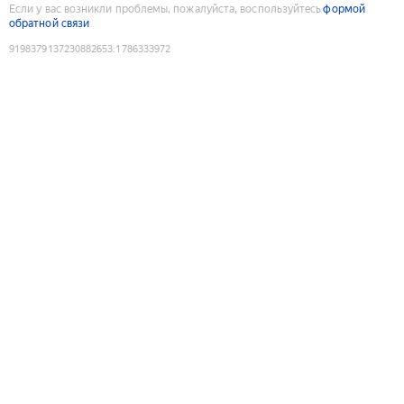
Если у вас возникли проблемы, пожалуйста, воспользуйтесь
формой
обратной связи
9198379137230882653
:
1786333972