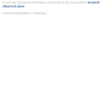
Если у вас возникли проблемы, пожалуйста, воспользуйтесь
формой
обратной связи
9180236289402899409
:
1786063622