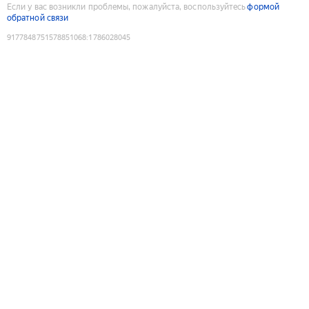
Если у вас возникли проблемы, пожалуйста, воспользуйтесь
формой
обратной связи
9177848751578851068
:
1786028045