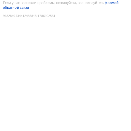
Если у вас возникли проблемы, пожалуйста, воспользуйтесь
формой
обратной связи
9182849434412435813
:
1786102561