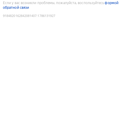
Если у вас возникли проблемы, пожалуйста, воспользуйтесь
формой
обратной связи
9184820162842081407
:
1786131927