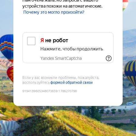
Нам очень жаль, но запросы с вашего
устройства похожи на автоматические.
Почему это могло произойти?
Я не робот
Нажмите, чтобы продолжить
Yandex SmartCaptcha
Если у вас возникли проблемы, пожалуйста,
воспользуйтесь
формой обратной связи
9194139605348073659
:
1786270798