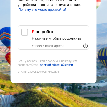
Нам очень жаль, но запросы с вашего
устройства похожи на автоматические.
Почему это могло произойти?
Я не робот
Нажмите, чтобы продолжить
Yandex SmartCaptcha
Если у вас возникли проблемы, пожалуйста,
воспользуйтесь
формой обратной связи
9177561230025220490
:
1786023761