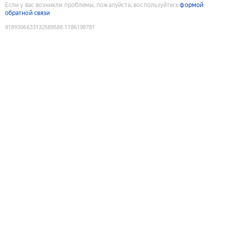
Если у вас возникли проблемы, пожалуйста, воспользуйтесь
формой
обратной связи
9189306633132589588
:
1786198781