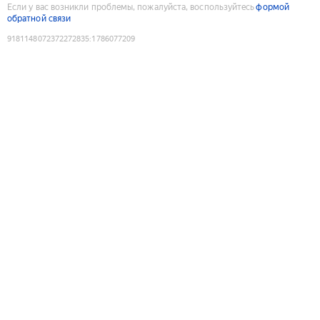
Если у вас возникли проблемы, пожалуйста, воспользуйтесь
формой
обратной связи
9181148072372272835
:
1786077209