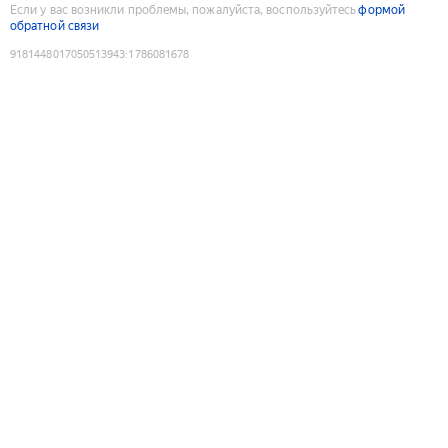
Если у вас возникли проблемы, пожалуйста, воспользуйтесь
формой
обратной связи
9181448017050513943
:
1786081678