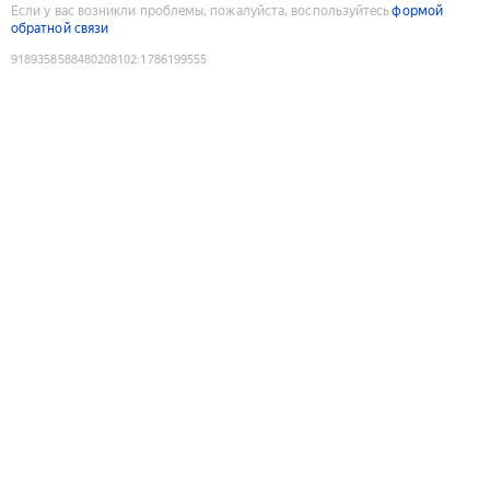
Если у вас возникли проблемы, пожалуйста, воспользуйтесь
формой
обратной связи
9189358588480208102
:
1786199555