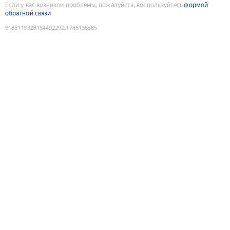
Если у вас возникли проблемы, пожалуйста, воспользуйтесь
формой
обратной связи
9185119328184492292
:
1786136385