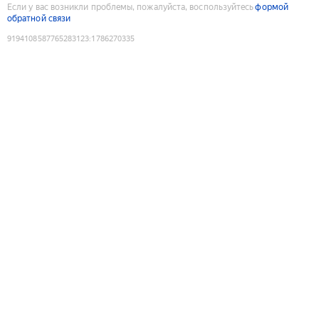
Если у вас возникли проблемы, пожалуйста, воспользуйтесь
формой
обратной связи
9194108587765283123
:
1786270335