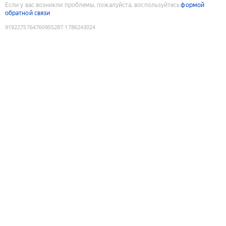
Если у вас возникли проблемы, пожалуйста, воспользуйтесь
формой
обратной связи
9192275764760955287
:
1786243024