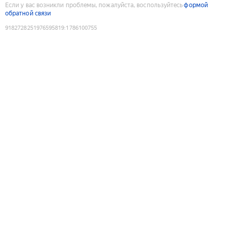
Если у вас возникли проблемы, пожалуйста, воспользуйтесь
формой
обратной связи
9182728251976595819
:
1786100755