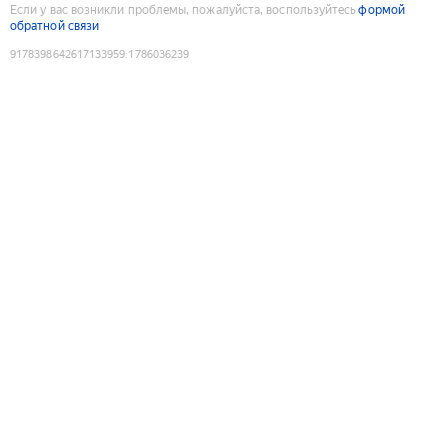
Если у вас возникли проблемы, пожалуйста, воспользуйтесь
формой
обратной связи
9178398642617133959
:
1786036239