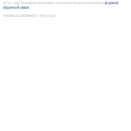
Если у вас возникли проблемы, пожалуйста, воспользуйтесь
формой
обратной связи
9187860242163988957
:
1786177228