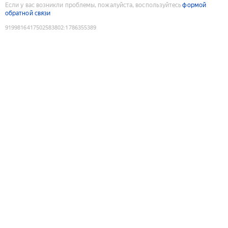
Если у вас возникли проблемы, пожалуйста, воспользуйтесь
формой
обратной связи
9199816417502583802
:
1786355389