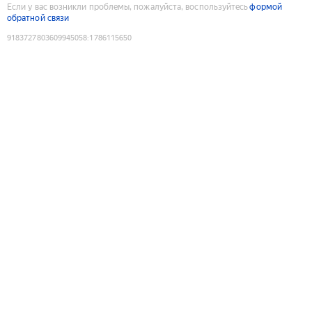
Если у вас возникли проблемы, пожалуйста, воспользуйтесь
формой
обратной связи
9183727803609945058
:
1786115650