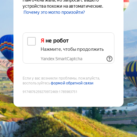
Нам очень жаль, но запросы с вашего
устройства похожи на автоматические.
Почему это могло произойти?
Я не робот
Нажмите, чтобы продолжить
Yandex SmartCaptcha
Если у вас возникли проблемы, пожалуйста,
воспользуйтесь
формой обратной связи
9174876259270972469
:
1785983751