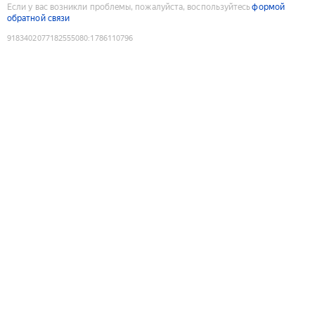
Если у вас возникли проблемы, пожалуйста, воспользуйтесь
формой
обратной связи
9183402077182555080
:
1786110796