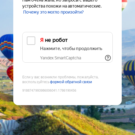
Нам очень жаль, но запросы с вашего
устройства похожи на автоматические.
Почему это могло произойти?
Я не робот
Нажмите, чтобы продолжить
Yandex SmartCaptcha
Если у вас возникли проблемы, пожалуйста,
воспользуйтесь
формой обратной связи
9188747993986006041
:
1786190456