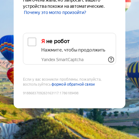
Нам очень жаль, но запросы с вашего
устройства похожи на автоматические.
Почему это могло произойти?
Я не робот
Нажмите, чтобы продолжить
Yandex SmartCaptcha
Если у вас возникли проблемы, пожалуйста,
воспользуйтесь
формой обратной связи
9188683709263163117
:
1786189498