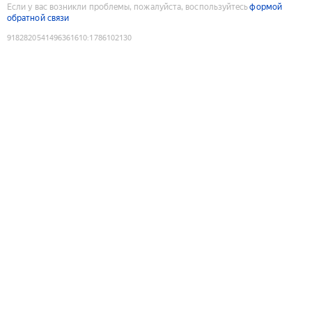
Если у вас возникли проблемы, пожалуйста, воспользуйтесь
формой
обратной связи
9182820541496361610
:
1786102130