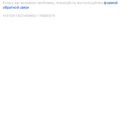
Если у вас возникли проблемы, пожалуйста, воспользуйтесь
формой
обратной связи
9181558130214059652
:
1786083319