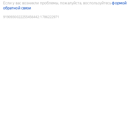
Если у вас возникли проблемы, пожалуйста, воспользуйтесь
формой
обратной связи
9190930022255456442
:
1786222971