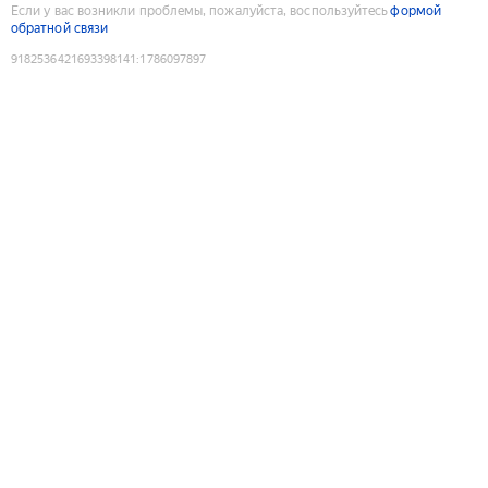
Если у вас возникли проблемы, пожалуйста, воспользуйтесь
формой
обратной связи
9182536421693398141
:
1786097897