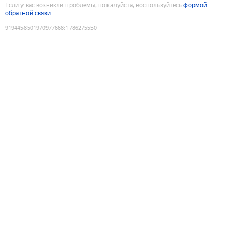
Если у вас возникли проблемы, пожалуйста, воспользуйтесь
формой
обратной связи
9194458501970977668
:
1786275550