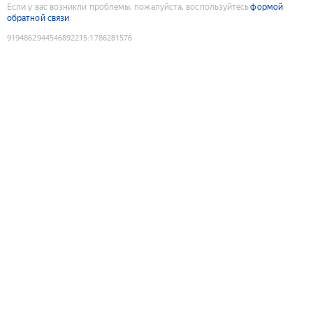
Если у вас возникли проблемы, пожалуйста, воспользуйтесь
формой
обратной связи
9194862944546892215
:
1786281576