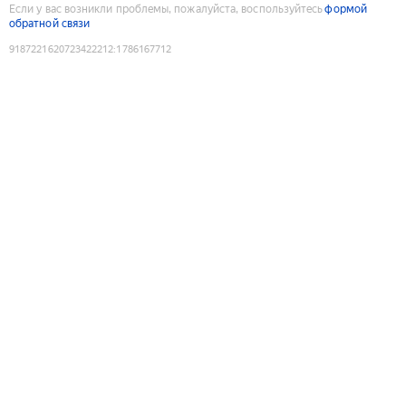
Если у вас возникли проблемы, пожалуйста, воспользуйтесь
формой
обратной связи
9187221620723422212
:
1786167712