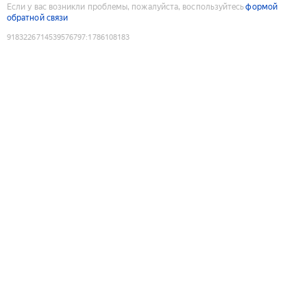
Если у вас возникли проблемы, пожалуйста, воспользуйтесь
формой
обратной связи
9183226714539576797
:
1786108183