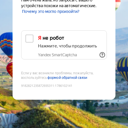
Нам очень жаль, но запросы с вашего
устройства похожи на автоматические.
Почему это могло произойти?
Я не робот
Нажмите, чтобы продолжить
Yandex SmartCaptcha
Если у вас возникли проблемы, пожалуйста,
воспользуйтесь
формой обратной связи
9182821235872935311
:
1786102141