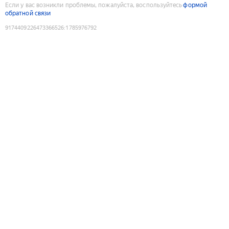
Если у вас возникли проблемы, пожалуйста, воспользуйтесь
формой
обратной связи
9174409226473366526
:
1785976792