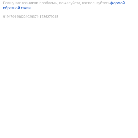
Если у вас возникли проблемы, пожалуйста, воспользуйтесь
формой
обратной связи
9194704496224029371
:
1786279215