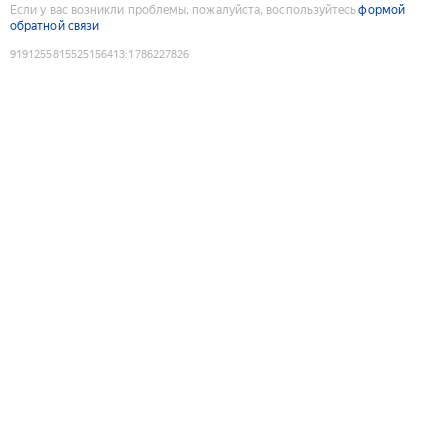
Если у вас возникли проблемы, пожалуйста, воспользуйтесь
формой
обратной связи
9191255815525156413
:
1786227826