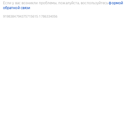
Если у вас возникли проблемы, пожалуйста, воспользуйтесь
формой
обратной связи
9198384794375715615
:
1786334056