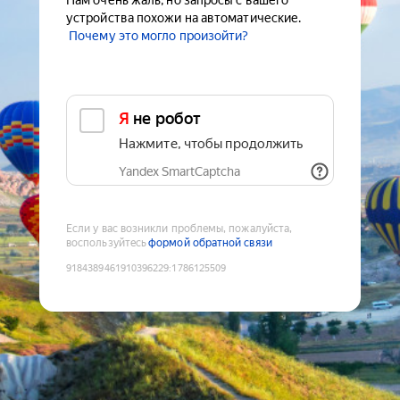
Нам очень жаль, но запросы с вашего
устройства похожи на автоматические.
Почему это могло произойти?
Я не робот
Нажмите, чтобы продолжить
Yandex SmartCaptcha
Если у вас возникли проблемы, пожалуйста,
воспользуйтесь
формой обратной связи
9184389461910396229
:
1786125509