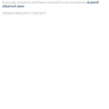
Если у вас возникли проблемы, пожалуйста, воспользуйтесь
формой
обратной связи
9194648219803220312
:
1786278377