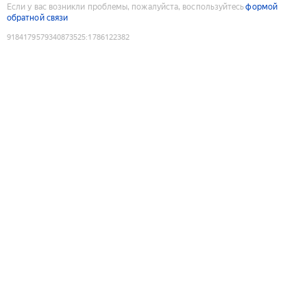
Если у вас возникли проблемы, пожалуйста, воспользуйтесь
формой
обратной связи
9184179579340873525
:
1786122382