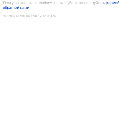
Если у вас возникли проблемы, пожалуйста, воспользуйтесь
формой
обратной связи
9182887187040049890
:
1786103124