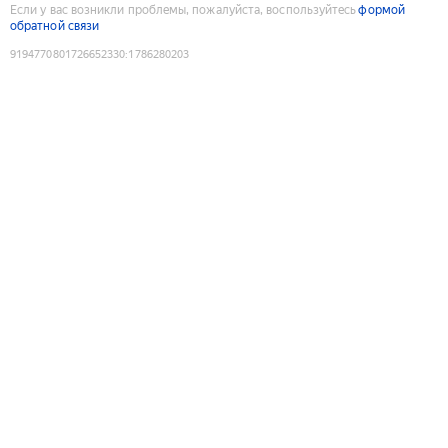
Если у вас возникли проблемы, пожалуйста, воспользуйтесь
формой
обратной связи
9194770801726652330
:
1786280203