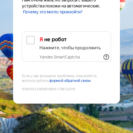
Нам очень жаль, но запросы с вашего
устройства похожи на автоматические.
Почему это могло произойти?
Я не робот
Нажмите, чтобы продолжить
Yandex SmartCaptcha
Если у вас возникли проблемы, пожалуйста,
воспользуйтесь
формой обратной связи
9184155213859016603
:
1786122019