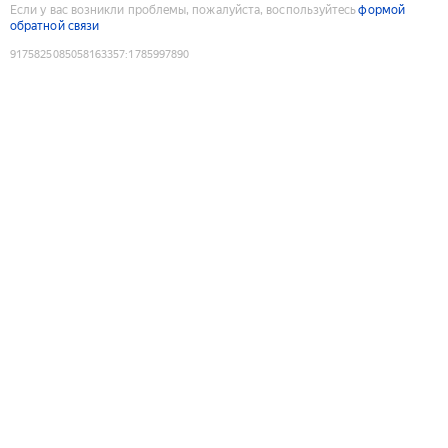
Если у вас возникли проблемы, пожалуйста, воспользуйтесь
формой
обратной связи
9175825085058163357
:
1785997890