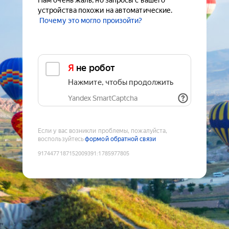
Нам очень жаль, но запросы с вашего
устройства похожи на автоматические.
Почему это могло произойти?
Я не робот
Нажмите, чтобы продолжить
Yandex SmartCaptcha
Если у вас возникли проблемы, пожалуйста,
воспользуйтесь
формой обратной связи
9174477187152009391
:
1785977805