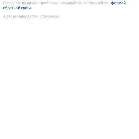
Если у вас возникли проблемы, пожалуйста, воспользуйтесь
формой
обратной связи
9173916438503542721
:
1785969449